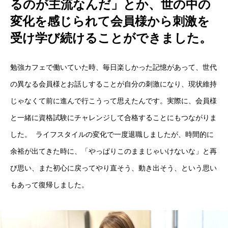
るのが主流なんだ」とか、世の中の
RECRUIT
変化を感じられて会員様から刺激を
受け学び続けることができました。
WORK
COMPANY
RECRUIT
勉強カフェで働いていた時、毎日楽しかった記憶があって、世代
の異なる会員様とお話しすることが自分の刺激になり、現状維持
じゃなくて前に進んで行こうって思えたんです。実際に、会員様
と一緒に資格試験にチャレンジして合格することにもつながりま
した。 ライフスタイルの変化で一度退職しましたが、時間的に
余裕が出てきた時に、「やっぱりこのままじゃいけないな」と再
び思い、また初心に戻ってやり直そう、動き出そう、という思い
もあって復帰しました。