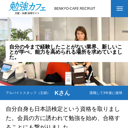
BENKYO-CAFE RECRUIT
自
分
の
今
ま
で
経
験
し
た
こ
と
が
な
い
業
界
、
新
し
い
こ
と
が
学
べ
、
能
力
を
高
め
ら
れ
る
場
所
を
求
め
て
い
ま
し
た
。
Kさん
アルバイトスタッフ（主婦）
退職して3年後に復帰
自分自身も日本語検定という資格を取りまし
た。会員の方に誘われて勉強を始め、合格す
ることにも繋がりました。